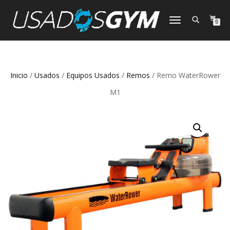
CAMBIAR
0
NAVEGACIÓN
Inicio
/
Usados
/
Equipos Usados
/
Remos
/ Remo WaterRower
M1