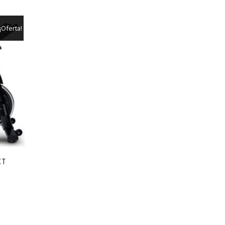
¡Oferta!
XT