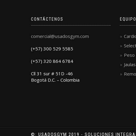
CONTÁCTENOS
EQUIP
comercial@usadosgym.com
Cardi
Selec
(+57) 300 529 5585
Peso 
(+57) 320 864 6784
Jaula
Cll 31 sur # 51D -46
Remo
Bogotá D.C. – Colombia
©: USADOSGYM 2019 - SOLUCIONES INTEGRA